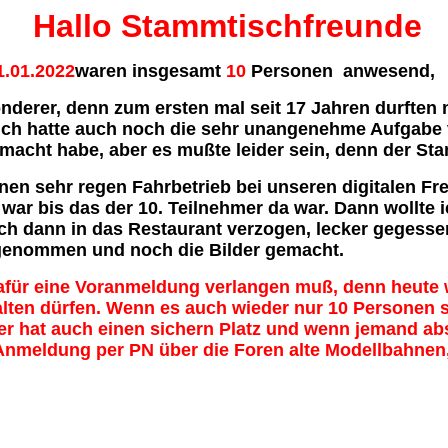
Hallo Stammtischfreunde
.01.2022
waren insgesamt
10
Personen anwesend,
onderer, denn zum ersten mal seit 17 Jahren durfte
Ich hatte auch noch die sehr unangenehme Aufgabe 
emacht habe, aber es mußte leider sein, denn der Sta
en sehr regen Fahrbetrieb bei unseren digitalen Fre
war bis das der 10. Teilnehmer da war. Dann wollte 
mich dann in das Restaurant verzogen, lecker gegess
ingenommen und noch die Bilder gemacht.
dafür eine Voranmeldung verlangen muß, denn heute
ten dürfen. Wenn es auch wieder nur 10 Personen se
r hat auch einen sichern Platz und wenn jemand abs
e Anmeldung per PN über die Foren alte Modellbahnen