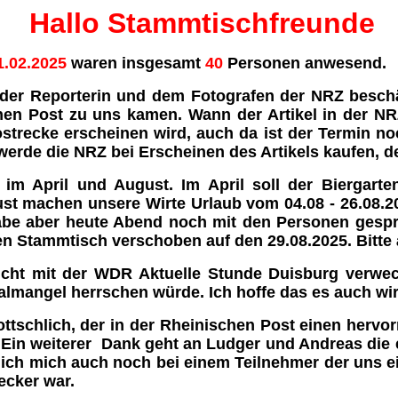
Hallo Stammtischfreunde
.02.2025
waren insgesamt
40
Personen anwesend.
t der Reporterin und dem Fotografen der NRZ beschä
hen Post zu uns kamen. Wann der Artikel in der NRZ
ostrecke erscheinen wird, auch da ist der Termin n
rde die NRZ bei Erscheinen des Artikels kaufen, de
im April und August. Im April soll der Biergart
ust machen unsere Wirte Urlaub vom 04.08 - 26.08.
 habe aber heute Abend noch mit den Personen gesp
en Stammtisch verschoben auf den 29.08.2025. Bitte
nicht mit der WDR Aktuelle Stunde Duisburg verwec
mangel herrschen würde. Ich hoffe das es auch wirk
tschlich, der in der Rheinischen Post einen hervor
 Ein weiterer Dank geht an Ludger und Andreas die e
ich mich auch noch bei einem Teilnehmer der uns e
ecker war.